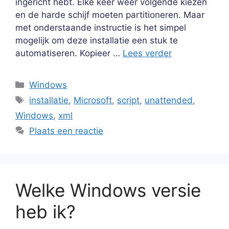
ingericht hebt. Elke keer weer volgende kiezen
en de harde schijf moeten partitioneren. Maar
met onderstaande instructie is het simpel
mogelijk om deze installatie een stuk te
automatiseren. Kopieer …
Lees verder
Categorieën
Windows
Tags
installatie
,
Microsoft
,
script
,
unattended
,
Windows
,
xml
Plaats een reactie
Welke Windows versie
heb ik?