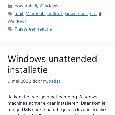
Categorieën
powershell
,
Windows
Tags
mail
,
Microsoft
,
outlook
,
powershell
,
script
,
Windows
Plaats een reactie
Windows unattended
installatie
6 mei 2022
door
m.batist
Je kent het wel, je moet een berg Windows
machines achter elkaar installeren. Daar kom je
met je USB stickje aan die je via deze instructie