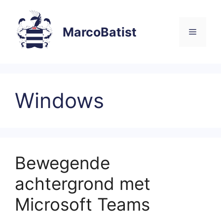
Ga
naar
MarcoBatist
de
Menu
inhoud
Windows
Bewegende
achtergrond met
Microsoft Teams