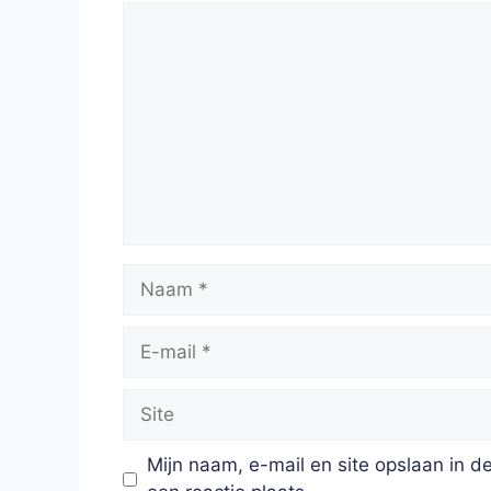
Reactie
Naam
E-
mail
Site
Mijn naam, e-mail en site opslaan in 